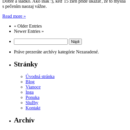
Dobre a sladko. Ako inak :), keď 15 žien príde ukázať, že to myslia
s pečením naozaj vážne.
Read more »
« Older Entries
Newer Entries »
Hľadať:
Práve prezeráte archívy kategórie Nezaradené.
Stránky
Úvodná stránka
Blog
Vianoce
Inga
Ponuka
Služby
Kontakt
Archív